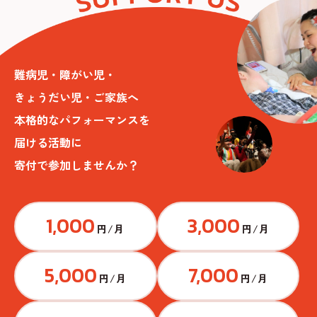
難病児・障がい児・
きょうだい児・ご家族へ
本格的なパフォーマンスを
届ける活動に
寄付で参加しませんか？
1,000
3,000
円/月
円/月
5,000
7,000
円/月
円/月