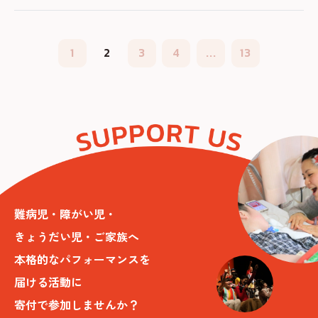
1
2
3
4
...
13
難病児・障がい児・
きょうだい児・ご家族へ
本格的なパフォーマンスを
届ける活動に
寄付で参加しませんか？