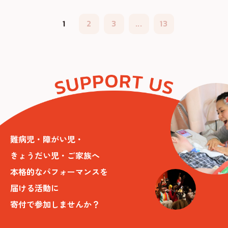
1
2
3
...
13
難病児・障がい児・
きょうだい児・ご家族へ
本格的なパフォーマンスを
届ける活動に
寄付で参加しませんか？