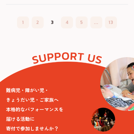
1
2
3
4
5
...
13
難病児・障がい児・
きょうだい児・ご家族へ
本格的なパフォーマンスを
届ける活動に
寄付で参加しませんか？